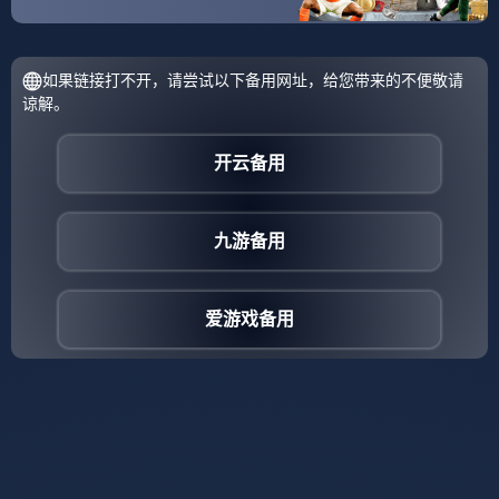
雷恩连克里尔与蒙彼利埃两支中下游球队，
而波尔多经历了4轮不胜，两队状态呈现鲜明对比，不
过雷恩主场表现并不给力，同时波尔多历史交手占据
绝对优势，雷恩已经连续多年未曾在主场击败对手，
波尔多做客可博。
鹿特丹斯巴达刚刚在主场赢球结束5轮不胜1
平4负，而海伦芬在此前的连胜势头后，遭遇四连败，