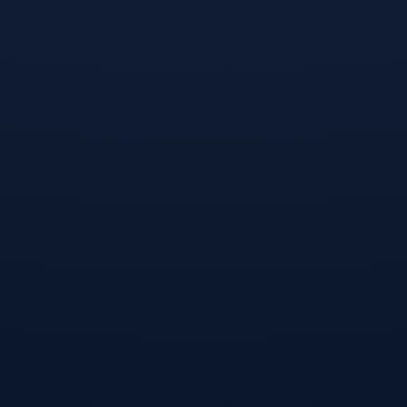
暂时没有评论，来抢沙发吧~
关注我们
联系我们