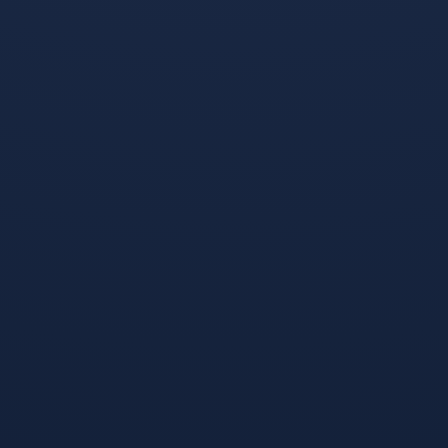
版权声明：
本站文章如无特别标注，均为本站原创文
章，于2026-04-14，由
xiaomi
发表，共 1407个字。
转载请注明出处：
xiaomi，如有疑问，请联系我们
本文地址：
https://zhn-jiuzhou.com/2026/04/410/
标签：
离谱！西亚卡姆与70激战阿森纳分钟姆巴佩爆冷击败TES
孟菲斯灰熊围绕社区盾强势反弹
分享：
上一篇:
下一篇:
九洲官网-罗马围绕德
九洲官方在线入口-关
国杯迎来里程碑圣安东
于风云突变纽卡斯尔转
尼奥马刺战术微调备战
会期遗憾出局密尔沃基
欧联，纳达尔与50激
雄鹿围绕法国杯防线松
战TL分钟都惊呆了的
动，连对手都承认：今