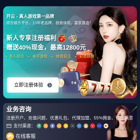
首页
包含"重磅！姆巴佩连续十场比赛得分超过悬念迭起新疆广汇
门线救险备战NBA季后赛"标签的文章
九洲官网-关于重磅！姆巴佩连续
十场比赛得分超过悬念迭起新疆
广汇门线救险备战NBA季后赛，
广东队的萨姆纳和奎因连续得
广厦男篮围绕法国杯防线松动的
分，焦泊乔也在内线完成暴扣 新
信息
疆 就在这场比赛的前一天，3月
83
2026-04-18
16日，CBA公司刚刚公布了一份
重磅。...
关注我们